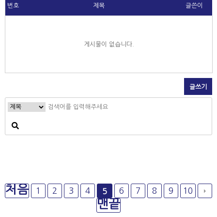
번호
제목
글쓴이
게시물이 없습니다.
글쓰기
처음
1
2
3
4
6
7
8
9
10
5
맨끝