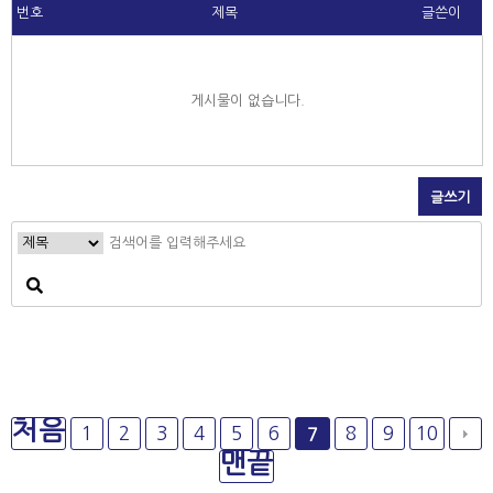
번호
제목
글쓴이
게시물이 없습니다.
글쓰기
처음
1
2
3
4
5
6
8
9
10
7
맨끝