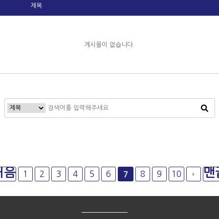
제목
게시물이 없습니다.
처음
맨
1
2
3
4
5
6
8
9
10
7