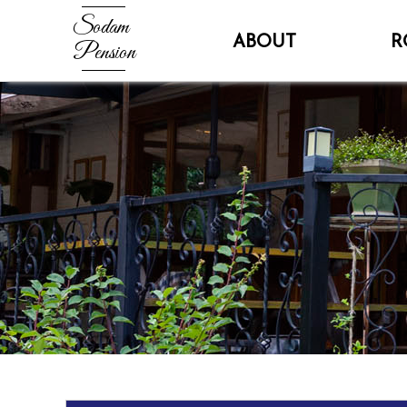
Sodam
ABOUT
R
Pension