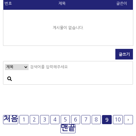
번호
제목
글쓴이
게시물이 없습니다.
글쓰기
처음
1
2
3
4
5
6
7
8
10
9
맨끝