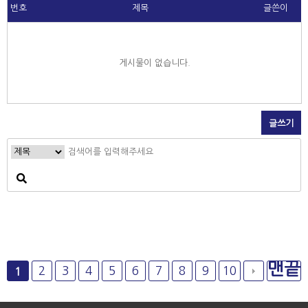
번호
제목
글쓴이
게시물이 없습니다.
글쓰기
맨끝
2
3
4
5
6
7
8
9
10
1