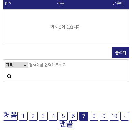
번호
제목
글쓴이
게시물이 없습니다.
글쓰기
처음
1
2
3
4
5
6
8
9
10
7
맨끝