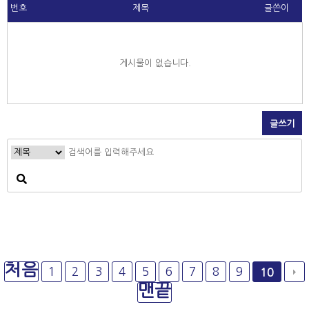
번호
제목
글쓴이
게시물이 없습니다.
글쓰기
처음
1
2
3
4
5
6
7
8
9
10
맨끝