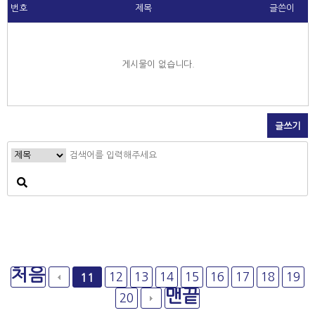
번호
제목
글쓴이
게시물이 없습니다.
글쓰기
처음
12
13
14
15
16
17
18
19
11
맨끝
20