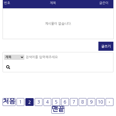
번호
제목
글쓴이
게시물이 없습니다.
글쓰기
처음
1
3
4
5
6
7
8
9
10
2
맨끝