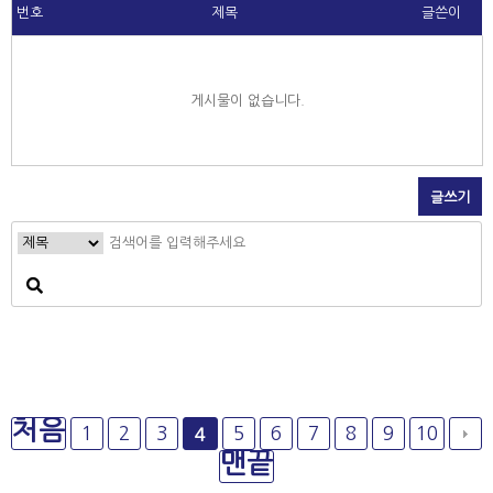
번호
제목
글쓴이
게시물이 없습니다.
글쓰기
처음
1
2
3
5
6
7
8
9
10
4
맨끝