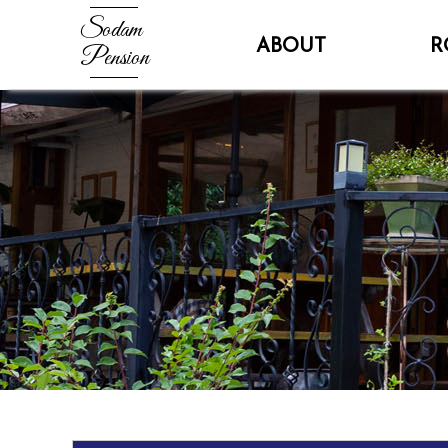
Sodam
ABOUT
R
Pension