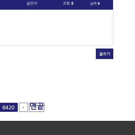
글쓴이
조회
날짜
글쓰기
맨끝
6420